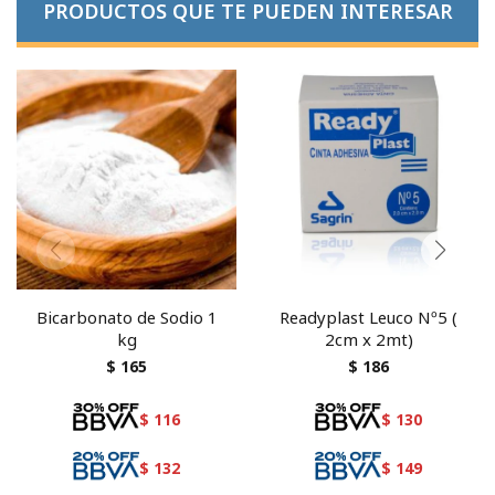
PRODUCTOS QUE TE PUEDEN INTERESAR
Bicarbonato de Sodio 1
Readyplast Leuco Nº5 (
kg
2cm x 2mt)
$
165
$
186
$
116
$
130
$
132
$
149