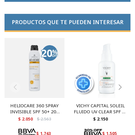
PRODUCTOS QUE TE PUEDEN INTERESAR
HELIOCARE 360 SPRAY
VICHY CAPITAL SOLEIL
INVISIBLE SPF 50+ 200
FLUIDO UV CLEAR SPF 50
ML
40 ML
$
2.050
$
2.563
$
2.150
$
1.743
$
1.505