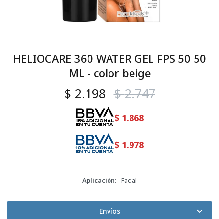
HELIOCARE 360 WATER GEL FPS 50 50
ML - color beige
$
2.198
$
2.747
$
1.868
$
1.978
Aplicación
Facial
Envíos