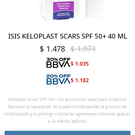
ISIS KELOPLAST SCARS SPF 50+ 40 ML
$
1.478
$
1.971
$
1.035
$
1.182
Keloplast Scars SPF 50+ con proteccion solar para cicatrices
favorece la reparación de la piel contribuyendo al proceso de
cicatrización y la protege contra las agresiones externas gracias
a su efecto apósito.