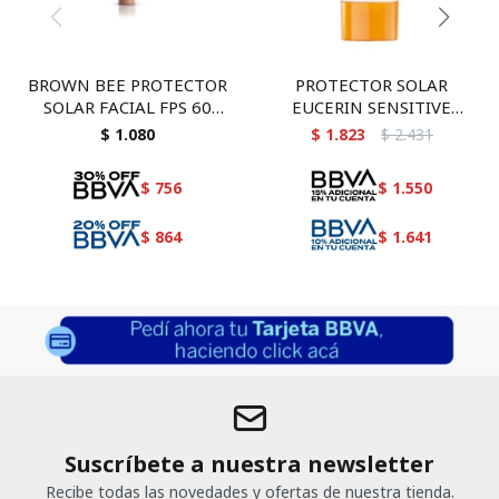
BROWN BEE PROTECTOR
PROTECTOR SOLAR
SOLAR FACIAL FPS 60
EUCERIN SENSITIVE
TONO DARK
PROTECT PIEL SECA FPS
$
1.080
$
1.823
$
2.431
50+ FACIAL 50 ML
$
756
$
1.550
$
864
$
1.641
Suscríbete a nuestra newsletter
Recibe todas las novedades y ofertas de nuestra tienda.