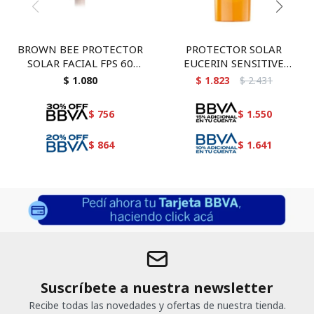
BROWN BEE PROTECTOR
PROTECTOR SOLAR
SOLAR FACIAL FPS 60
EUCERIN SENSITIVE
TONO DARK
PROTECT PIEL SECA FPS
$
1.080
$
1.823
$
2.431
50+ FACIAL 50 ML
$
756
$
1.550
$
864
$
1.641
Suscríbete a nuestra newsletter
Recibe todas las novedades y ofertas de nuestra tienda.