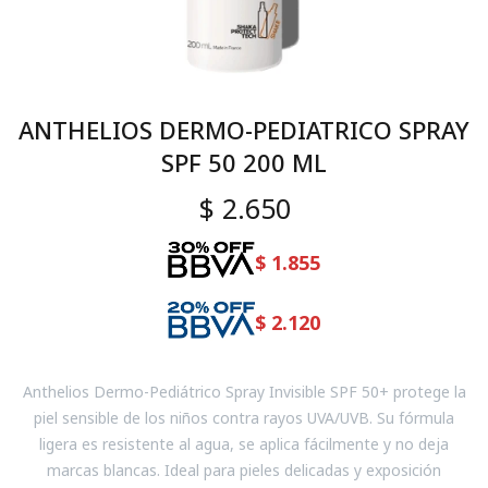
ANTHELIOS DERMO-PEDIATRICO SPRAY
SPF 50 200 ML
$
2.650
$
1.855
$
2.120
Anthelios Dermo-Pediátrico Spray Invisible SPF 50+ protege la
piel sensible de los niños contra rayos UVA/UVB. Su fórmula
ligera es resistente al agua, se aplica fácilmente y no deja
marcas blancas. Ideal para pieles delicadas y exposición