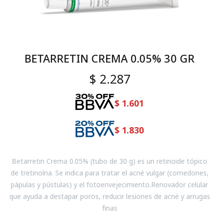
BETARRETIN CREMA 0.05% 30 GR
$
2.287
$
1.601
$
1.830
Betarretin Crema 0.05% (tubo de 30 g) es un retinoide tópico
de tretinoína. Se indica para tratar el acné vulgar (comedones,
pápulas y pústulas) y el fotoenvejecimiento.Renovador celular
que ayuda a destapar poros, reducir lesiones de acné y arrugas
finas