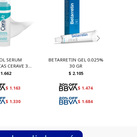
OL SERUM
BETARRETIN GEL 0.025%
BETARR
AS CERAVE 30
30 GR
Serum con
1.662
$
2.105
da y ceramidas
$
1.163
$
1.474
$
1.330
$
1.684