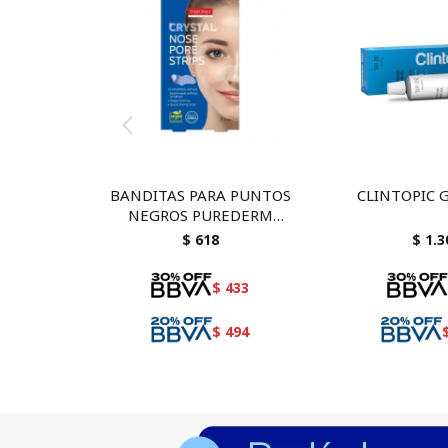
BANDITAS PARA PUNTOS
CLINTOPIC 
NEGROS PUREDERM
CRYSTAL 6 U
$
618
$
1.3
$
433
$
494