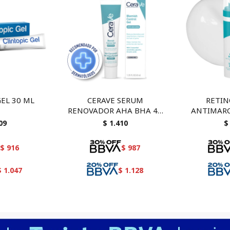
GEL 30 ML
CERAVE SERUM
RETIN
RENOVADOR AHA BHA 40
ANTIMARC
ML - Exfoliación suave e
ML - 
09
$
1.410
$
hidratación para piel
niacinami
renovada
$
916
$
987
$
1.047
$
1.128