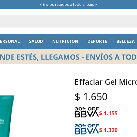
⚡ Envíos rápidos a todo el país ⚡
PERSONAL
SALUD
NUTRICIÓN
DEPORTE
BELLEZA
Effaclar Gel Mic
$
1.650
$
1.155
$
1.320