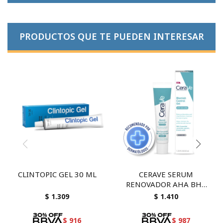
PRODUCTOS QUE TE PUEDEN INTERESAR
CLINTOPIC GEL 30 ML
CERAVE SERUM
RENOVADOR AHA BHA
40 ML - Exfoliación suave
$
1.309
$
1.410
e hidratación para piel
renovada
$
916
$
987