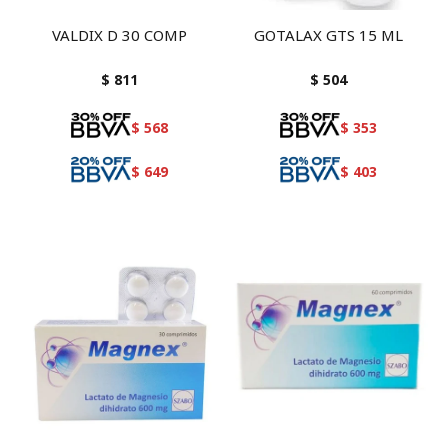
VALDIX D 30 COMP
GOTALAX GTS 15 ML
$
811
$
504
$
568
$
353
$
649
$
403