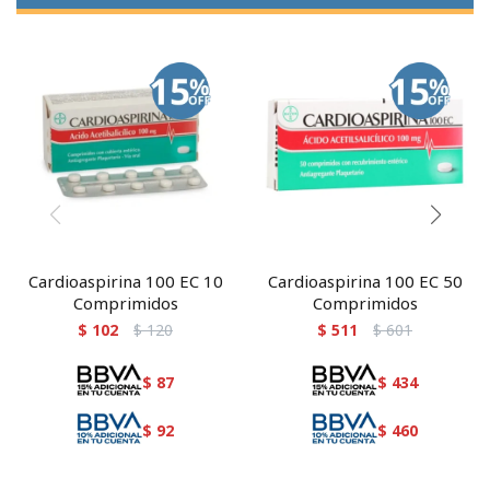
Cardioaspirina 100 EC 10
Cardioaspirina 100 EC 50
Comprimidos
Comprimidos
$
102
$
120
$
511
$
601
$
87
$
434
$
92
$
460