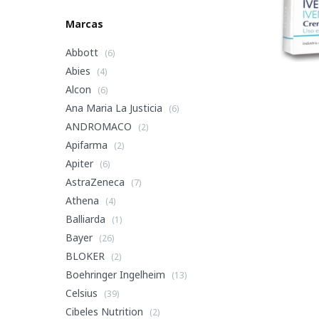
Marcas
Abbott
(6)
Abies
(4)
Alcon
(6)
Ana Maria La Justicia
(6)
ANDROMACO
(2)
Apifarma
(2)
Apiter
(6)
AstraZeneca
(7)
Athena
(4)
Balliarda
(1)
Bayer
(26)
BLOKER
(2)
Boehringer Ingelheim
(13)
Celsius
(39)
Cibeles Nutrition
(2)