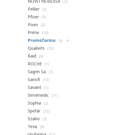
NOVO NORDISK
(2)
Pellier
(2)
Pfizer
(3)
Poen
(2)
Prime
(10)
Promofarma
(4)
Qualivits
(25)
Raid
(6)
ROCHE
(1)
Sagrin Sa
(7)
Sanofi
(13)
Savant
(1)
Servimedic
(11)
Sophia
(2)
Spefar
(32)
Szabo
(7)
Teva
(6)
Urufarma
(57)