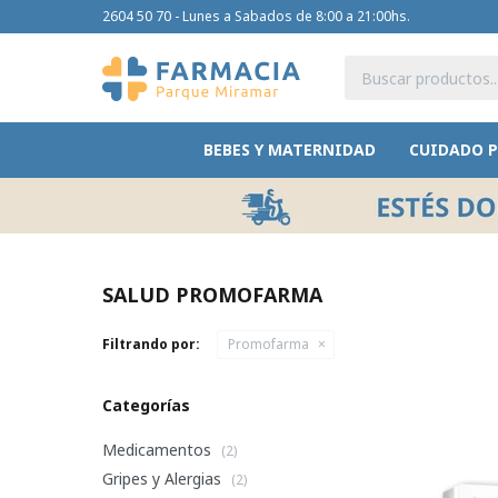
2604 50 70 - Lunes a Sabados de 8:00 a 21:00hs.
BEBES Y MATERNIDAD
CUIDADO 
SALUD PROMOFARMA
Filtrando por:
Promofarma
Categorías
Medicamentos
(2)
Gripes y Alergias
(2)