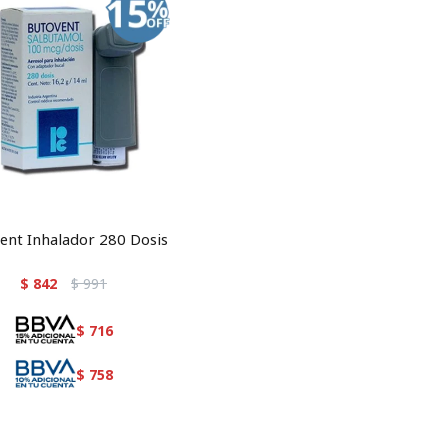
ent Inhalador 280 Dosis
$
842
$
991
$
716
$
758