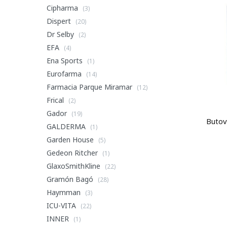
Cipharma
(3)
Dispert
(20)
Dr Selby
(2)
EFA
(4)
Ena Sports
(1)
Eurofarma
(14)
Farmacia Parque Miramar
(12)
Frical
(2)
Gador
(19)
Butov
GALDERMA
(1)
Garden House
(5)
Gedeon Ritcher
(1)
GlaxoSmithKline
(22)
Gramón Bagó
(28)
Haymman
(3)
ICU-VITA
(22)
INNER
(1)