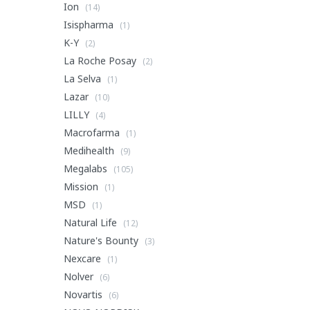
Ion
(14)
Isispharma
(1)
K-Y
(2)
La Roche Posay
(2)
La Selva
(1)
Lazar
(10)
LILLY
(4)
Macrofarma
(1)
Medihealth
(9)
Megalabs
(105)
Mission
(1)
MSD
(1)
Natural Life
(12)
Nature's Bounty
(3)
Nexcare
(1)
Nolver
(6)
Novartis
(6)