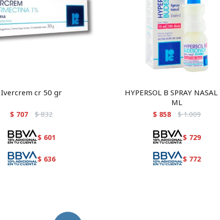
Ivercrem cr 50 gr
HYPERSOL B SPRAY NASAL
ML
$
707
$
832
$
858
$
1.009
$
601
$
729
$
636
$
772