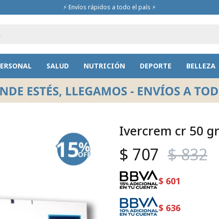
⚡ Envíos rápidos a todo el país ⚡
PERSONAL
SALUD
NUTRICIÓN
DEPORTE
BELLEZA
Ivercrem cr 50 g
$
707
$
832
$
601
$
636