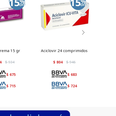
crema 15 gr
Aciclovir 24 comprimidos
Flux
4
$
934
$
804
$
946
$
675
$
683
$
715
$
724