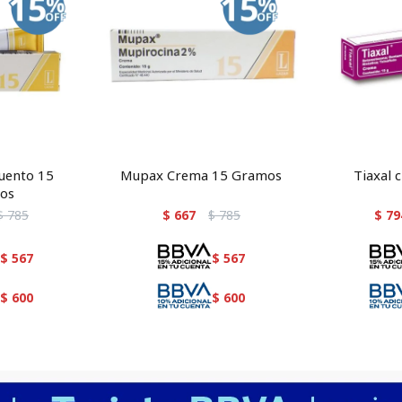
uento 15
Mupax Crema 15 Gramos
Tiaxal 
os
$
785
$
667
$
785
$
79
$
567
$
567
$
600
$
600