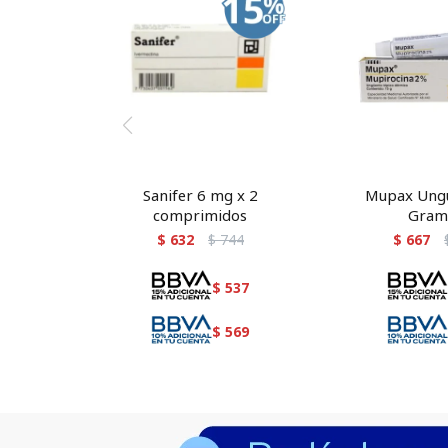
Sanifer 6 mg x 2
Mupax Ung
comprimidos
Gram
$
632
$
744
$
667
$
537
$
569