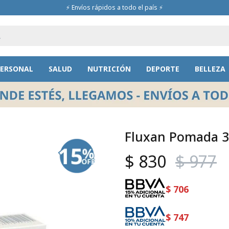
⚡ Envíos rápidos a todo el país ⚡
PERSONAL
SALUD
NUTRICIÓN
DEPORTE
BELLEZA
Fluxan Pomada 3
$
830
$
977
$
706
$
747