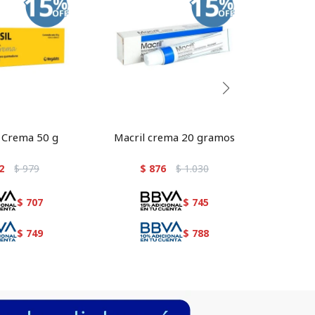
l Crema 50 g
Macril crema 20 gramos
Sa
c
2
$
979
$
876
$
1.030
$
$
707
$
745
$
749
$
788