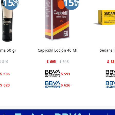
ema 50 gr
Capixidil Loción 40 Ml
Sedansi
$
810
$
695
$
818
$
83
$
586
$
591
$
620
$
626