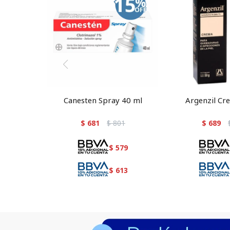
Canesten Spray 40 ml
Argenzil Cr
$
681
$
801
$
689
$
579
$
613