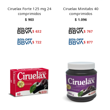
Ciruelax Forte 125 mg 24
Ciruelax Minitabs 40
comprimidos
comprimidos
$
903
$
1.096
$
632
$
767
$
722
$
877