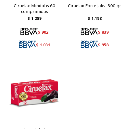
Ciruelax Minitabs 60
Ciruelax Forte Jalea 300 gr
comprimidos
$
1.289
$
1.198
$
902
$
839
$
1.031
$
958