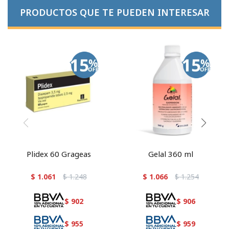
PRODUCTOS QUE TE PUEDEN INTERESAR
Plidex 60 Grageas
Gelal 360 ml
$
1.061
$
1.248
$
1.066
$
1.254
$
902
$
906
$
955
$
959