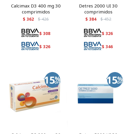
Calcimax D3 400 mg 30
Detres 2000 UI 30
comprimidos
comprimidos
$
362
$
426
$
384
$
452
$
308
$
326
$
326
$
346