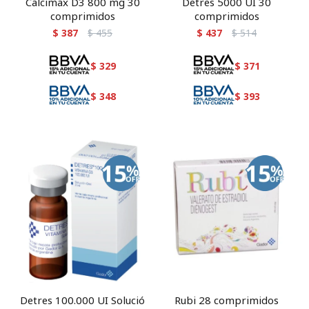
Calcimax D3 800 mg 30
Detres 5000 UI 30
comprimidos
comprimidos
$
387
$
455
$
437
$
514
$
329
$
371
$
348
$
393
Detres 100.000 UI Solució
Rubi 28 comprimidos