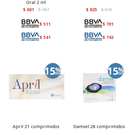
Oral 2 ml
$
601
$
707
$
825
$
970
$
511
$
701
$
541
$
743
April 21 comprimidos
Damsel 28 comprimidos