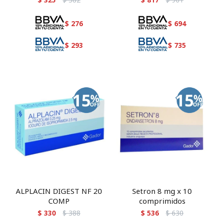
$
276
$
694
$
293
$
735
ALPLACIN DIGEST NF 20
Setron 8 mg x 10
COMP
comprimidos
$
330
$
388
$
536
$
630