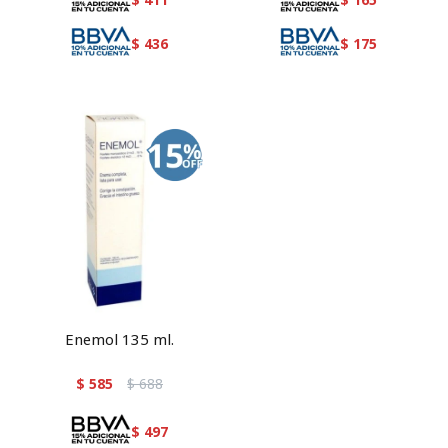
$
436
$
175
Enemol 135 ml.
$
585
$
688
$
497