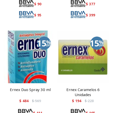
$
90
$
377
$
95
$
399
Ernex Duo Spray 30 ml
Ernex Caramelos 6
Unidades
$
484
$
569
$
194
$
228
$
411
$
165