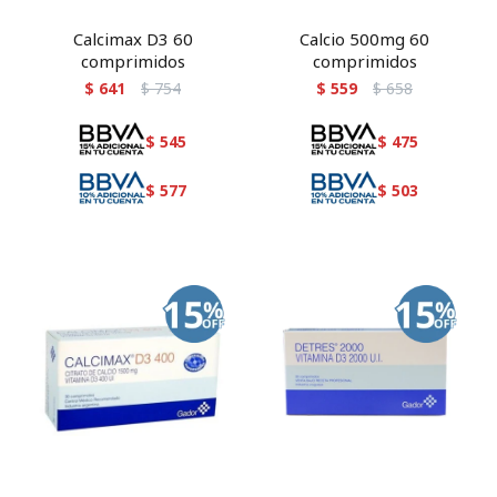
Calcimax D3 60
Calcio 500mg 60
comprimidos
comprimidos
$
641
$
754
$
559
$
658
$
545
$
475
$
577
$
503