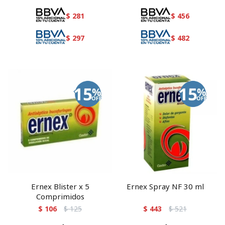
$
281
$
456
$
297
$
482
Ernex Blister x 5
Ernex Spray NF 30 ml
Comprimidos
$
106
$
125
$
443
$
521