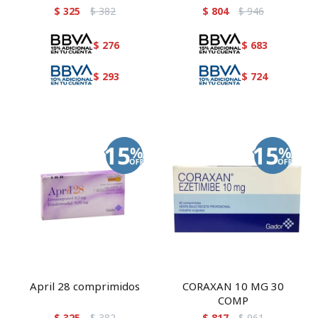
$
325
$
382
$
804
$
946
$
276
$
683
$
293
$
724
April 28 comprimidos
CORAXAN 10 MG 30
COMP
$
325
$
382
$
817
$
961