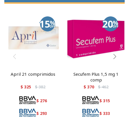
April 21 comprimidos
Secufem Plus 1,5 mg 1
comp
$
325
$
382
$
370
$
462
$
276
$
315
$
293
$
333