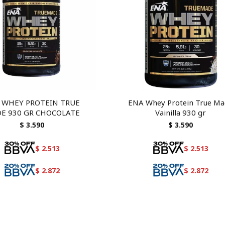
 WHEY PROTEIN TRUE
ENA Whey Protein True M
E 930 GR CHOCOLATE
Vainilla 930 gr
$
3.590
$
3.590
$
2.513
$
2.513
$
2.872
$
2.872