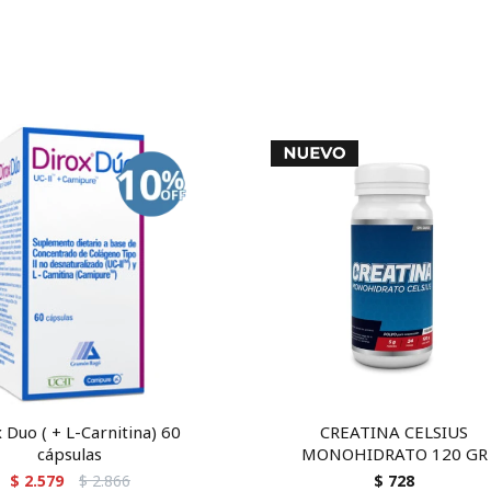
 Duo ( + L-Carnitina) 60
CREATINA CELSIUS
cápsulas
MONOHIDRATO 120 GR
$
2.579
$
2.866
$
728