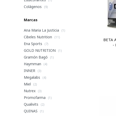
(1)
Colágenos
(9)
Marcas
Ana Maria La Justicia
(1)
Cibeles Nutrition
(11)
BETA 
Ena Sports
(7)
-
Re
GOLD NUTRITION
(1)
Gramón Bagó
(1)
Haymman
(4)
INNER
(3)
Megalabs
(4)
Miel
(2)
Nutrex
(3)
Promofarma
(1)
Qualivits
(2)
QUINAS
(1)