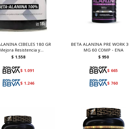
ALANINA CIBELES 180 GR
BETA ALANINA PRE WORK 3
 Mejora Resistencia y
MG 60 COMP - ENA
ndimiento Deportivo
$
1.558
$
950
$
1.091
$
665
$
1.246
$
760