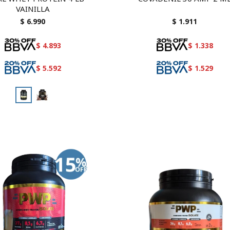
VAINILLA
$
6.990
$
1.911
$
4.893
$
1.338
$
5.592
$
1.529