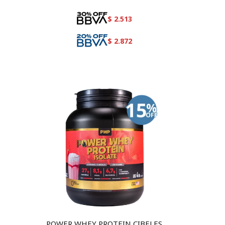
$
2.513
$
2.872
L
POWER WHEY PROTEIN CIBELES