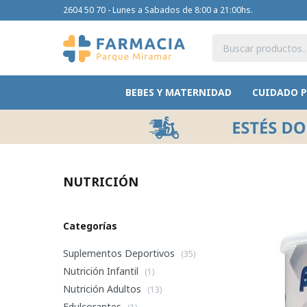
2604 50 70 - Lunes a Sabados de 8:00 a 21:00hs.
BEBES Y MATERNIDAD
CUIDADO 
NUTRICIÓN
Categorías
Suplementos Deportivos
(35)
Nutrición Infantil
(1)
Nutrición Adultos
(13)
Edulcorantes