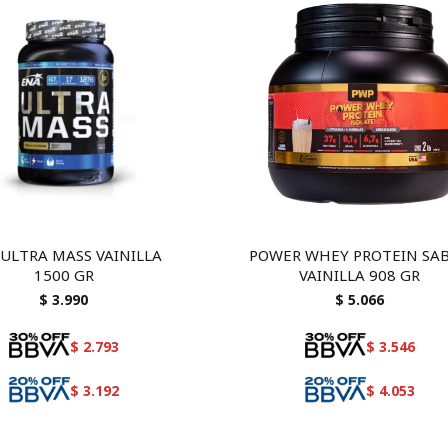
ULTRA MASS VAINILLA
POWER WHEY PROTEIN SA
1500 GR
VAINILLA 908 GR
$
3.990
$
5.066
$
2.793
$
3.546
$
3.192
$
4.053