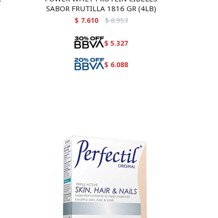
SABOR FRUTILLA 1816 GR (4LB)
$
7.610
$
8.953
$
5.327
$
6.088