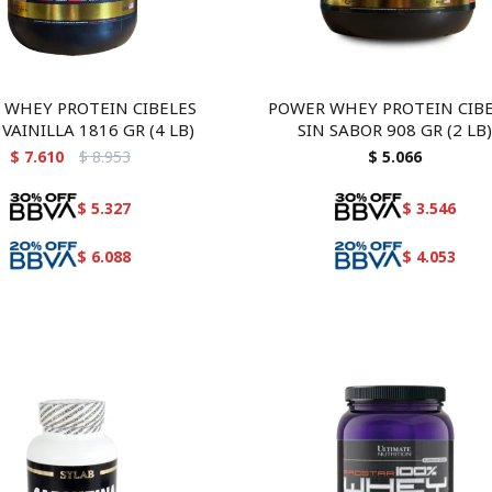
 WHEY PROTEIN CIBELES
POWER WHEY PROTEIN CIB
VAINILLA 1816 GR (4 LB)
SIN SABOR 908 GR (2 LB
$
7.610
$
8.953
$
5.066
$
5.327
$
3.546
$
6.088
$
4.053