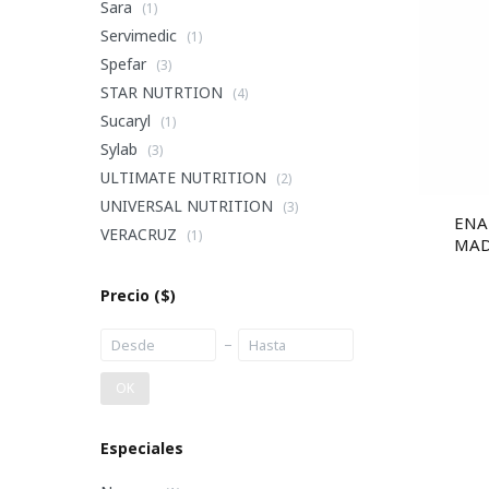
Sara
(1)
Servimedic
(1)
Spefar
(3)
STAR NUTRTION
(4)
Sucaryl
(1)
Sylab
(3)
ULTIMATE NUTRITION
(2)
UNIVERSAL NUTRITION
(3)
ENA
VERACRUZ
(1)
MAD
Precio
($)
OK
Especiales