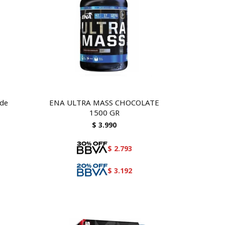
ade
ENA ULTRA MASS CHOCOLATE
1500 GR
$
3.990
$
2.793
$
3.192