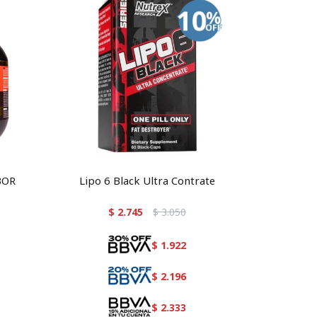
BOR
Lipo 6 Black Ultra Contrate
$
2.745
$
3.050
$
1.922
$
2.196
$
2.333