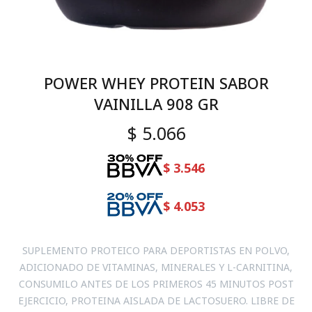
POWER WHEY PROTEIN SABOR
VAINILLA 908 GR
$
5.066
$
3.546
$
4.053
SUPLEMENTO PROTEICO PARA DEPORTISTAS EN POLVO,
ADICIONADO DE VITAMINAS, MINERALES Y L-CARNITINA,
CONSUMILO ANTES DE LOS PRIMEROS 45 MINUTOS POST
EJERCICIO, PROTEINA AISLADA DE LACTOSUERO. LIBRE DE