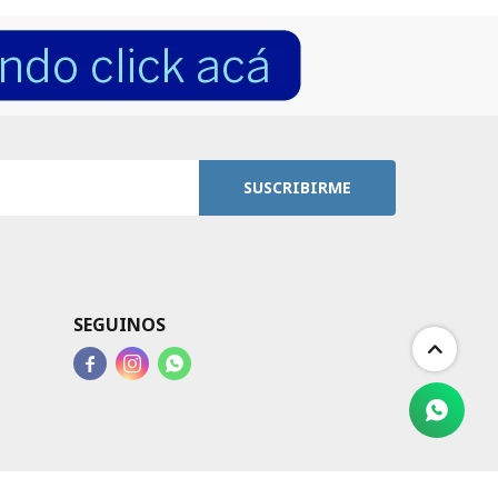
SUSCRIBIRME
SEGUINOS


