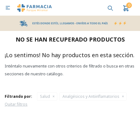
0

MI CUENTA
Bebes y Maternidad
Cuidado Personal
Salud
Nutr
NO SE HAN RECUPERADO PRODUCTOS
Pañales y Toallitas
¡Lo sentimos! No hay productos en esta sección.
Inténtalo nuevamente con otros criterios de filtrado o busca en otras
Lactancia y Nutrición
secciones de nuestro catálogo.
Higiene y Bienestar
Filtrando por:
Salud
Analgésicos y Antiinflamatorios
Quitar filtros