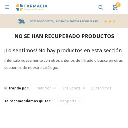
0

MI CUENTA
Bebes y Maternidad
Cuidado Personal
Salud
Nutr
NO SE HAN RECUPERADO PRODUCTOS
Pañales y Toallitas
¡Lo sentimos! No hay productos en esta sección.
Inténtalo nuevamente con otros criterios de filtrado o busca en otras
Lactancia y Nutrición
secciones de nuestro catálogo.
Higiene y Bienestar
Filtrando por:
Nutrición
Ena Sports
Quitar filtros
Te recomendamos quitar:
Ena Sports