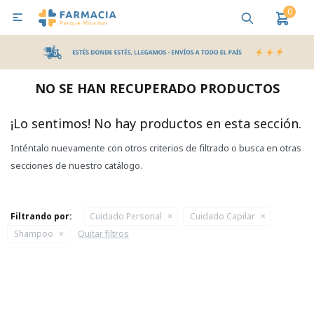
0

MI CUENTA
Bebes y Maternidad
Cuidado Personal
Salud
Nutr
NO SE HAN RECUPERADO PRODUCTOS
Pañales y Toallitas
¡Lo sentimos! No hay productos en esta sección.
Inténtalo nuevamente con otros criterios de filtrado o busca en otras
Lactancia y Nutrición
secciones de nuestro catálogo.
Higiene y Bienestar
Filtrando por:
Cuidado Personal
Cuidado Capilar
Shampoo
Quitar filtros