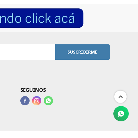
SUSCRIBIRME
SEGUINOS


