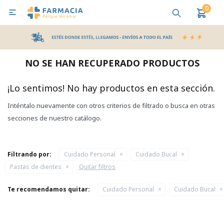
0

MI CUENTA
Bebes y Maternidad
Cuidado Personal
Salud
Nutr
NO SE HAN RECUPERADO PRODUCTOS
Pañales y Toallitas
¡Lo sentimos! No hay productos en esta sección.
Inténtalo nuevamente con otros criterios de filtrado o busca en otras
Lactancia y Nutrición
secciones de nuestro catálogo.
Higiene y Bienestar
Filtrando por:
Cuidado Personal
Cuidado Bucal
Pastas de dientes
Quitar filtros
Te recomendamos quitar:
Cuidado Personal
Cuidado Bucal