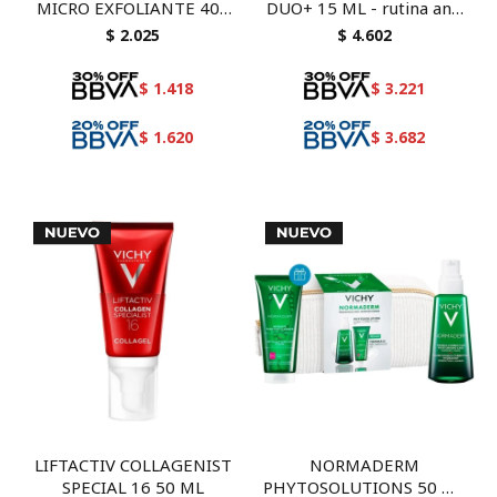
MICRO EXFOLIANTE 400
DUO+ 15 ML - rutina anti
ML
acné con necessaire de
$
2.025
$
4.602
regalo
$
1.418
$
3.221
$
1.620
$
3.682
LIFTACTIV COLLAGENIST
NORMADERM
SPECIAL 16 50 ML
PHYTOSOLUTIONS 50 ML