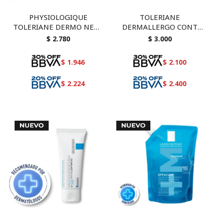
PHYSIOLOGIQUE
TOLERIANE
TOLERIANE DERMO NETT
DERMALLERGO CONT
200 M
OJOS 20 ML
$
2.780
$
3.000
$
1.946
$
2.100
$
2.224
$
2.400