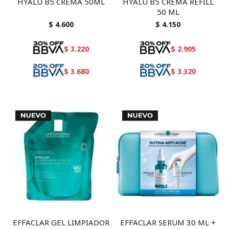
HYALU B5 CREMA 50ML
HYALU B5 CREMA REFILL
50 ML
$
4.600
$
4.150
$
3.220
$
2.905
$
3.680
$
3.320
EFFACLAR GEL LIMPIADOR
EFFACLAR SERUM 30 ML +