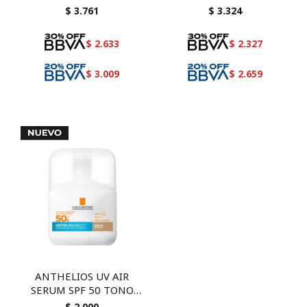
+ NORMADERM
$
3.761
$
3.324
THERMALE GEL
LIMPIADOR 50 ML
$
2.633
$
2.327
$
3.009
$
2.659
ANTHELIOS UV AIR
SERUM SPF 50 TONO
MEDIO 50 ML
$
2.000