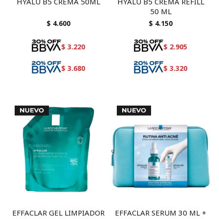
HYALU B5 CREMA 50ML
HYALU B5 CREMA REFILL
50 ML
$
4.600
$
4.150
$
3.220
$
2.905
$
3.680
$
3.320
EFFACLAR GEL LIMPIADOR
EFFACLAR SERUM 30 ML +