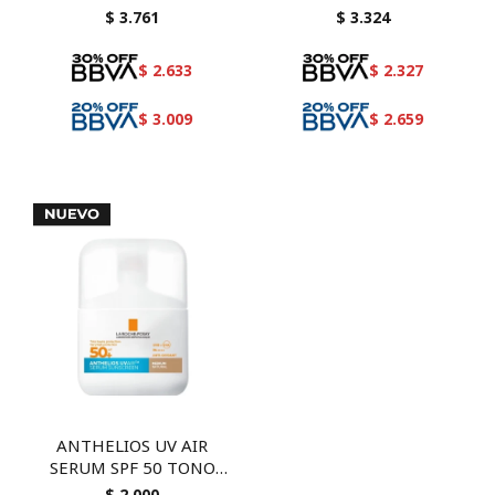
+ NORMADERM
$
3.761
$
3.324
THERMALE GEL
LIMPIADOR 50 ML
$
2.633
$
2.327
$
3.009
$
2.659
ANTHELIOS UV AIR
SERUM SPF 50 TONO
MEDIO 50 ML
$
2.000