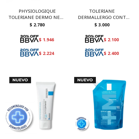
PHYSIOLOGIQUE
TOLERIANE
TOLERIANE DERMO NETT
DERMALLERGO CONT
200 M
OJOS 20 ML
$
2.780
$
3.000
$
1.946
$
2.100
$
2.224
$
2.400