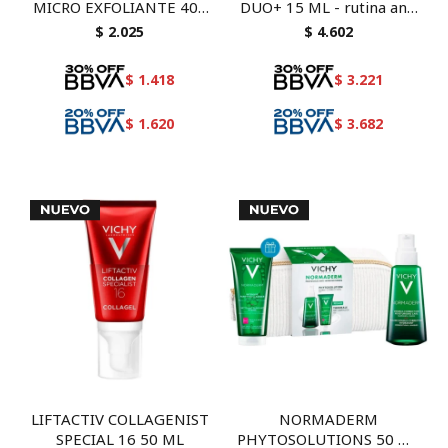
MICRO EXFOLIANTE 400
DUO+ 15 ML - rutina anti
ML
acné con necessaire de
$
2.025
$
4.602
regalo
$
1.418
$
3.221
$
1.620
$
3.682
LIFTACTIV COLLAGENIST
NORMADERM
SPECIAL 16 50 ML
PHYTOSOLUTIONS 50 ML