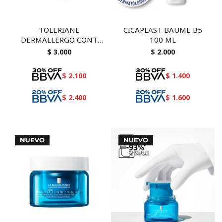
TOLERIANE
CICAPLAST BAUME B5
DERMALLERGO CONT
100 ML
OJOS 20 ML
$
3.000
$
2.000
$
2.100
$
1.400
$
2.400
$
1.600