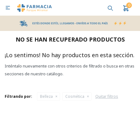
0

MI CUENTA
Bebes y Maternidad
Cuidado Personal
Salud
Nutr
NO SE HAN RECUPERADO PRODUCTOS
Pañales y Toallitas
¡Lo sentimos! No hay productos en esta sección.
Inténtalo nuevamente con otros criterios de filtrado o busca en otras
Lactancia y Nutrición
secciones de nuestro catálogo.
Higiene y Bienestar
Filtrando por:
Belleza
Cosmética
Quitar filtros