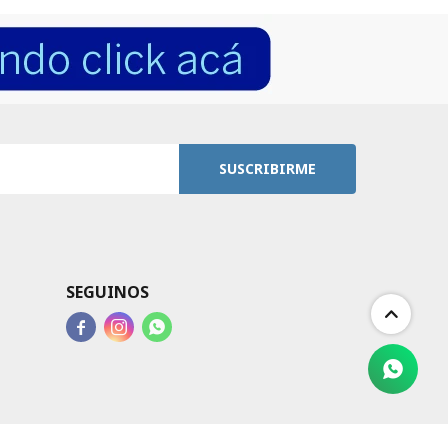
SUSCRIBIRME
SEGUINOS


