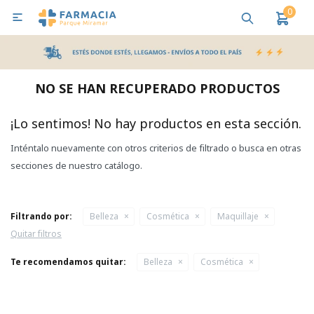
0

MI CUENTA
Bebes y Maternidad
Cuidado Personal
Salud
Nutr
NO SE HAN RECUPERADO PRODUCTOS
Pañales y Toallitas
¡Lo sentimos! No hay productos en esta sección.
Inténtalo nuevamente con otros criterios de filtrado o busca en otras
Lactancia y Nutrición
secciones de nuestro catálogo.
Higiene y Bienestar
Filtrando por:
Belleza
Cosmética
Maquillaje
Quitar filtros
Te recomendamos quitar:
Belleza
Cosmética