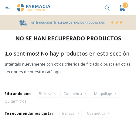
0

MI CUENTA
Bebes y Maternidad
Cuidado Personal
Salud
Nutr
NO SE HAN RECUPERADO PRODUCTOS
Pañales y Toallitas
¡Lo sentimos! No hay productos en esta sección.
Inténtalo nuevamente con otros criterios de filtrado o busca en otras
Lactancia y Nutrición
secciones de nuestro catálogo.
Higiene y Bienestar
Filtrando por:
Belleza
Cosmética
Maquillaje
Quitar filtros
Te recomendamos quitar:
Belleza
Cosmética