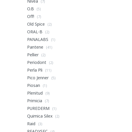
Nivea
(7)
O.B
(5)
Off!
(7)
Old Spice
(2)
ORAL-B
(2)
PANALABS
(1)
Pantene
(41)
Pellier
(2)
Periodont
(2)
Perla Pli
(11)
Pico Jenner
(5)
Piosan
(1)
Plenitud
(9)
Primicia
(7)
PUREDERM
(1)
Quimica Silex
(2)
Raid
(3)
READYSEC
(4)