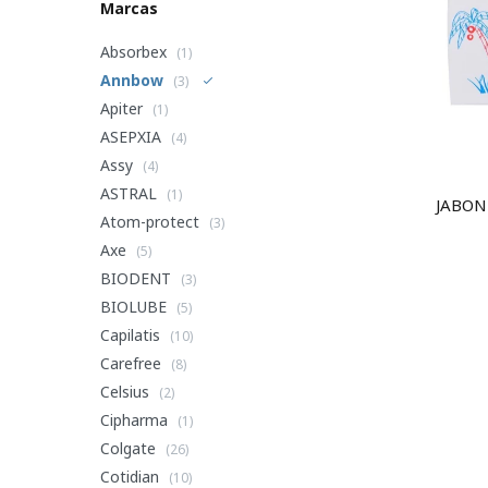
Marcas
Absorbex
(1)
Annbow
(3)
Apiter
(1)
ASEPXIA
(4)
Assy
(4)
ASTRAL
(1)
JABON
Atom-protect
(3)
Axe
(5)
BIODENT
(3)
BIOLUBE
(5)
Capilatis
(10)
Carefree
(8)
Celsius
(2)
Cipharma
(1)
Colgate
(26)
Cotidian
(10)