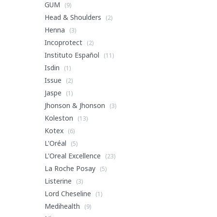
GUM
(9)
Head & Shoulders
(2)
Henna
(3)
Incoprotect
(2)
Instituto Español
(11)
Isdin
(1)
Issue
(2)
Jaspe
(1)
Jhonson & Jhonson
(3)
Koleston
(13)
Kotex
(6)
L'Oréal
(5)
L'Oreal Excellence
(23)
La Roche Posay
(5)
Listerine
(3)
Lord Cheseline
(1)
Medihealth
(9)