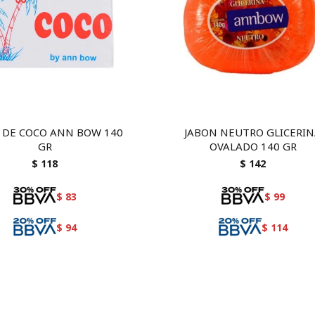
 DE COCO ANN BOW 140
JABON NEUTRO GLICERI
GR
OVALADO 140 GR
$
118
$
142
$
83
$
99
$
94
$
114