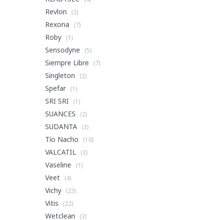
Revlon
(2)
Rexona
(7)
Roby
(1)
Sensodyne
(5)
Siempre Libre
(7)
Singleton
(2)
Spefar
(1)
SRI SRI
(1)
SUANCES
(2)
SUDANTA
(3)
Tío Nacho
(10)
VALCATIL
(3)
Vaseline
(1)
Veet
(4)
Vichy
(23)
Vitis
(22)
Wetclean
(3)