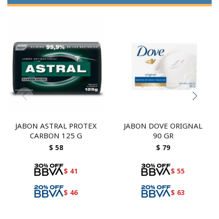
JABON ASTRAL PROTEX
JABON DOVE ORIGNAL
CARBON 125 G
90 GR
$
58
$
79
$
41
$
55
$
46
$
63