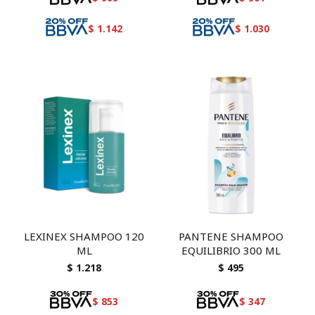
$
1.142
$
1.030
LEXINEX SHAMPOO 120
PANTENE SHAMPOO
ML
EQUILIBRIO 300 ML
$
1.218
$
495
$
853
$
347