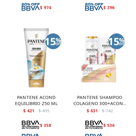
$
974
$
396
PANTENE ACOND
PANTENE SHAMPOO
EQUILIBRIO 250 ML
COLAGENO 300+ACOND
250
$
421
$
495
$
631
$
742
$
358
$
536