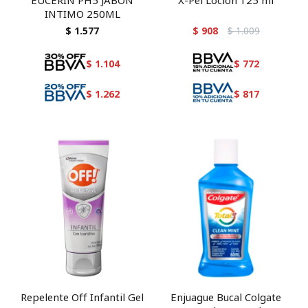
EUCERIN PH5 JABON
X-Pel Locion 125 ml
INTIMO 250ML
$
1.577
$
908
$
1.009
$
1.104
$
772
$
1.262
$
817
Repelente Off Infantil Gel
Enjuague Bucal Colgate