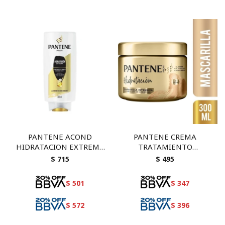
PANTENE ACOND
PANTENE CREMA
HIDRATACION EXTREMA
TRATAMIENTO
700 ML
HIDRATACION 300 ML
$
715
$
495
$
501
$
347
$
572
$
396