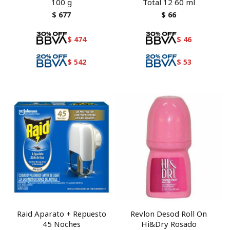
100 g
Total 12 60 ml
$
677
$
66
$
474
$
46
$
542
$
53
Raid Aparato + Repuesto
Revlon Desod Roll On
45 Noches
Hi&Dry Rosado