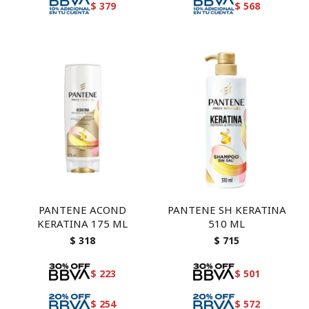
$
379
$
568
PANTENE ACOND
PANTENE SH KERATINA
KERATINA 175 ML
510 ML
$
318
$
715
$
223
$
501
$
254
$
572