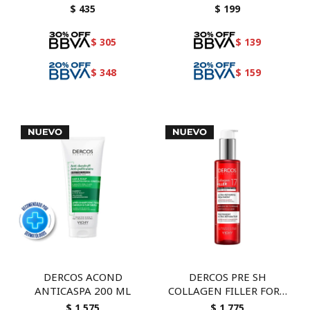
$
435
$
199
$
305
$
139
$
348
$
159
DERCOS ACOND
DERCOS PRE SH
ANTICASPA 200 ML
COLLAGEN FILLER FORT
150
$
1.575
$
1.775