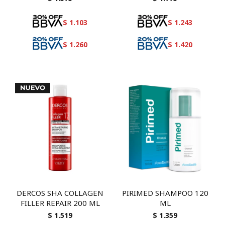
$
1.103
$
1.243
$
1.260
$
1.420
DERCOS SHA COLLAGEN
PIRIMED SHAMPOO 120
FILLER REPAIR 200 ML
ML
$
1.519
$
1.359