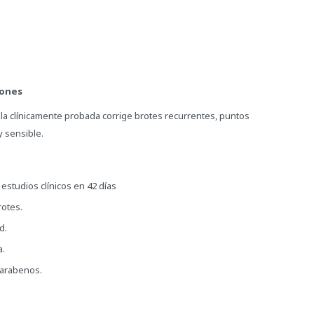
iones
ula clínicamente probada corrige brotes recurrentes, puntos
y sensible.
studios clínicos en 42 días
rotes.
d.
a.
parabenos.