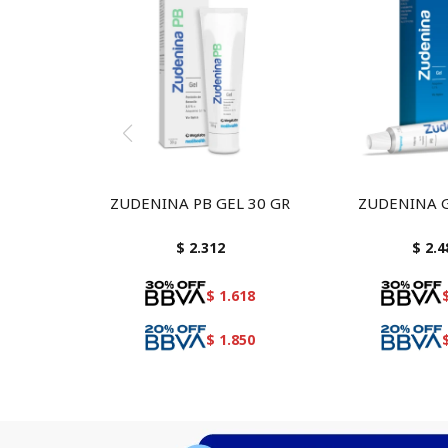
ZUDENINA PB GEL 30 GR
ZUDENINA G
$
2.312
$
2.4
$
1.618
$
1.850