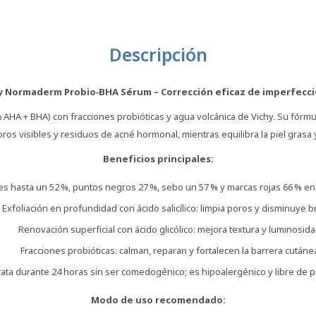
Descripción
y Normaderm Probio‑BHA Sérum – Corrección eficaz de imperfecc
 AHA + BHA) con fracciones probióticas y agua volcánica de Vichy. Su fórm
ros visibles y residuos de acné hormonal, mientras equilibra la piel grasa 
Beneficios principales:
 hasta un 52 %, puntos negros 27 %, sebo un 57 % y marcas rojas 66 % en e
Exfoliación en profundidad con ácido salicílico: limpia poros y disminuye b
Renovación superficial con ácido glicólico: mejora textura y luminosida
Fracciones probióticas: calman, reparan y fortalecen la barrera cutáne
rata durante 24 horas sin ser comedogénico; es hipoalergénico y libre de 
Modo de uso recomendado: