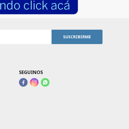
SUSCRIBIRME
SEGUINOS


