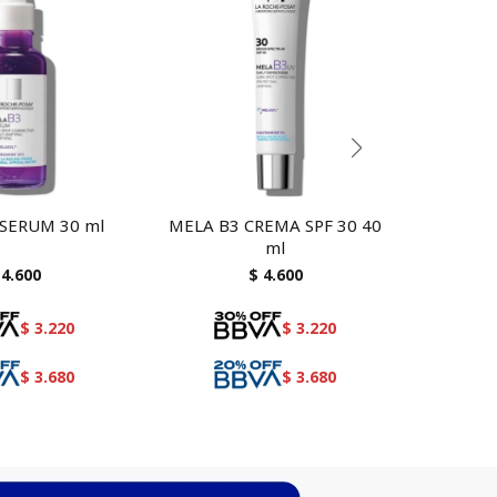
SERUM 30 ml
MELA B3 CREMA SPF 30 40
EFFACL
ml
DUO+ 15
acné c
4.600
$
4.600
$
3.220
$
3.220
$
3.680
$
3.680