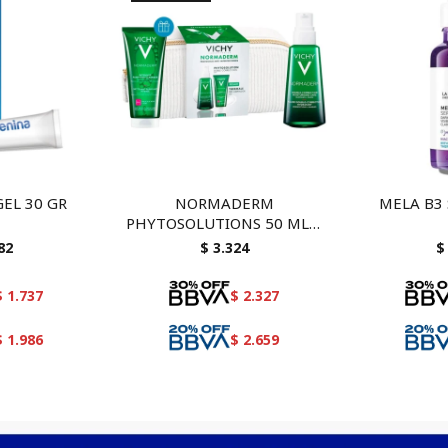
EL 30 GR
NORMADERM
MELA B3 
PHYTOSOLUTIONS 50 ML +
NORMADERM THERMALE
82
$
3.324
$
GEL LIMPIADOR 50 ML
$
1.737
$
2.327
$
1.986
$
2.659