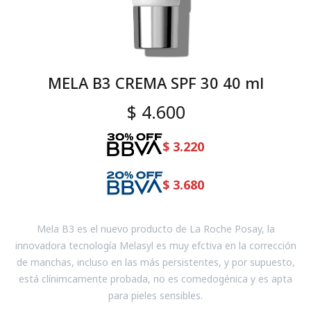
MELA B3 CREMA SPF 30 40 ml
$
4.600
$
3.220
$
3.680
Mela B3 es el nuevo producto de La Roche Posay, la
innovadora tecnología Melasyl es muy efctiva en la corrección
de manchas, incluso en las más persistentes, y por supuesto,
está clínimcamente probada, no es comedogénica y es apta
para pieles sensibles.