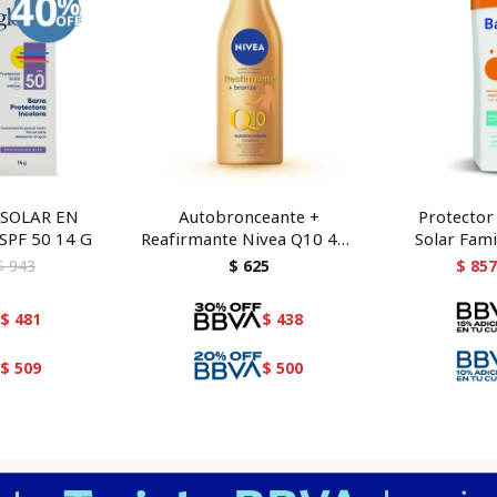
SOLAR EN
Autobronceante +
Protector
SPF 50 14 G
Reafirmante Nivea Q10 400
Solar Fami
ml
$
943
$
625
$
857
$
481
$
438
$
509
$
500