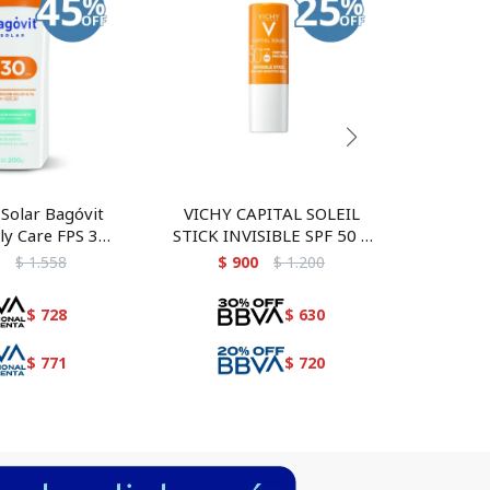
 Solar Bagóvit
VICHY CAPITAL SOLEIL
AUSTRA
ly Care FPS 30
STICK INVISIBLE SPF 50 9
BRO
200g
GR
$
1.558
$
900
$
1.200
$
$
728
$
630
$
771
$
720