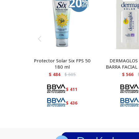
Protector Solar Six FPS 50
DERMAGLOS 
180 ml
BARRA FACIAL 
$
484
$
605
$
566
$
411
$
436