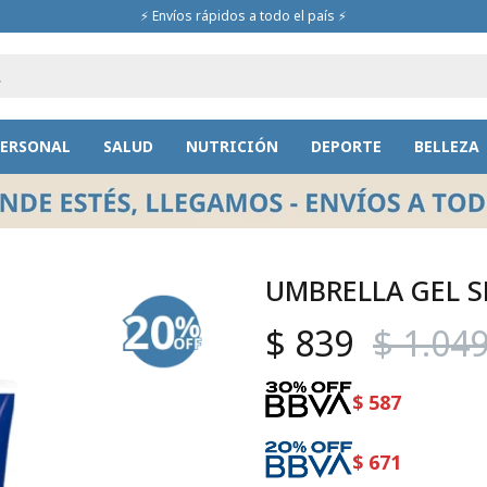
⚡ Envíos rápidos a todo el país ⚡
PERSONAL
SALUD
NUTRICIÓN
DEPORTE
BELLEZA
UMBRELLA GEL SP
$
839
$
1.04
$
587
$
671