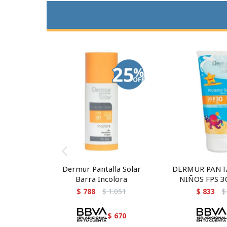
Dermur Pantalla Solar
DERMUR PANT
Barra Incolora
NIÑOS FPS 3
$
788
$
1.051
$
833
$
$
670