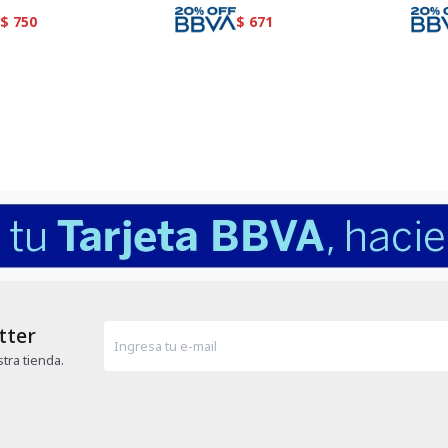
$
750
$
671
tter
tra tienda.