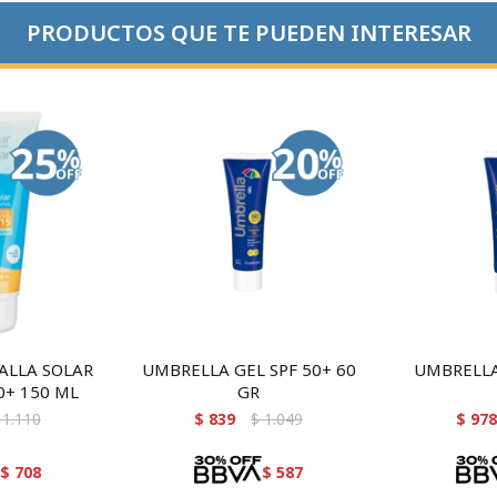
PRODUCTOS QUE TE PUEDEN INTERESAR
ALLA SOLAR
UMBRELLA GEL SPF 50+ 60
UMBRELLA 
0+ 150 ML
GR
1.110
$
839
$
1.049
$
978
$
708
$
587