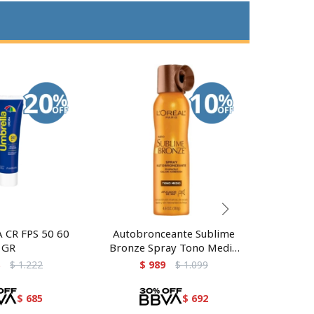
CR FPS 50 60
Autobronceante Sublime
Gel Po
GR
Bronze Spray Tono Medio
Tropic
150 ml
$
1.222
$
989
$
1.099
$
685
$
692