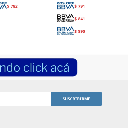
$
782
$
791
$
841
$
890
SUSCRIBIRME