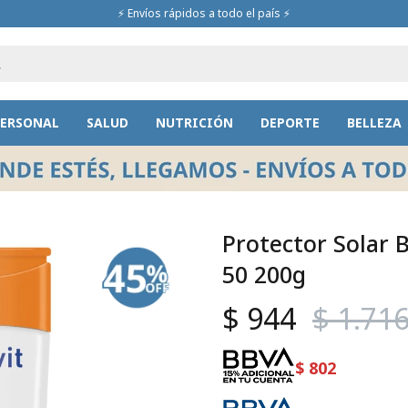
⚡ Envíos rápidos a todo el país ⚡
PERSONAL
SALUD
NUTRICIÓN
DEPORTE
BELLEZA
Protector Solar 
50 200g
$
944
$
1.71
$
802