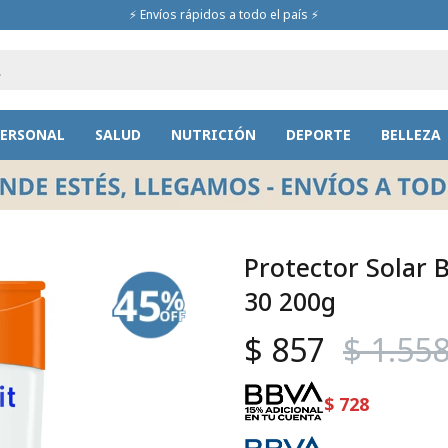
⚡ Envíos rápidos a todo el país ⚡
PERSONAL
SALUD
NUTRICIÓN
DEPORTE
BELLEZA
Protector Solar 
30 200g
$
857
$
1.55
$
728