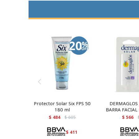
Protector Solar Six FPS 50
DERMAGLOS 
180 ml
BARRA FACIAL 
$
484
$
605
$
566
$
411