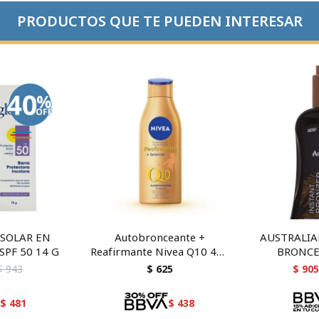
PRODUCTOS QUE TE PUEDEN INTERESAR
SOLAR EN
Autobronceante +
AUSTRALIA
SPF 50 14 G
Reafirmante Nivea Q10 400
BRONCE
ml
$
943
$
625
$
905
$
481
$
438