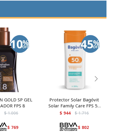
N GOLD SP GEL
Protector Solar Bagóvit
UMBREL
ADOR FPS 8
Solar Family Care FPS 50
200g
$
1.006
$
944
$
1.716
$
$
769
$
802