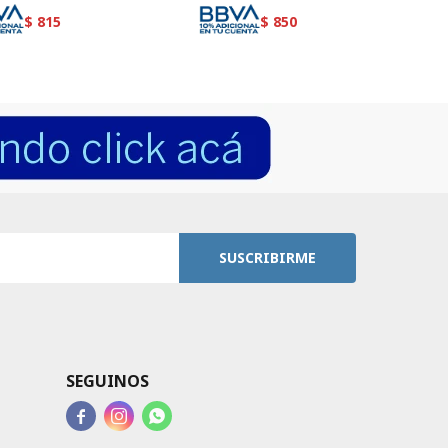
$
815
$
850
SUSCRIBIRME
SEGUINOS


