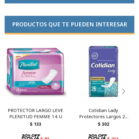
PRODUCTOS QUE TE PUEDEN INTERESAR
PROTECTOR LARGO LEVE
Cotidian Lady
PLENITUD FEMME 14 U
Protectores Largos 26
unidades.
$
133
$
302
$
93
$
211