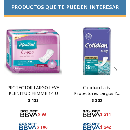
PRODUCTOS QUE TE PUEDEN INTERESAR
PROTECTOR LARGO LEVE
Cotidian Lady
PLENITUD FEMME 14 U
Protectores Largos 26
unidades.
$
133
$
302
$
93
$
211
$
106
$
242