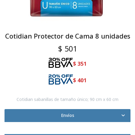
Cotidian Protector de Cama 8 unidades
$
501
$
351
$
401
Cotidian sabanillas de tamaño único; 90 cm x 60 cm
Envíos