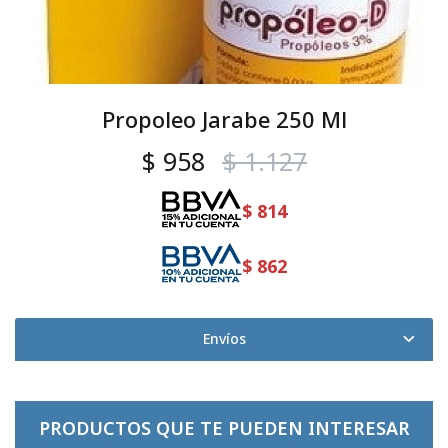
Propoleo Jarabe 250 Ml
$
958
$
1.127
$
814
$
862
Envíos
PRODUCTOS QUE TE PUEDEN INTERESAR