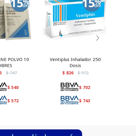
NE POLVO 10
Ventiplus Inhalador 250
Butove
OBRES
Dosis
5
$
747
$
826
$
972
$
540
$
702
$
572
$
743