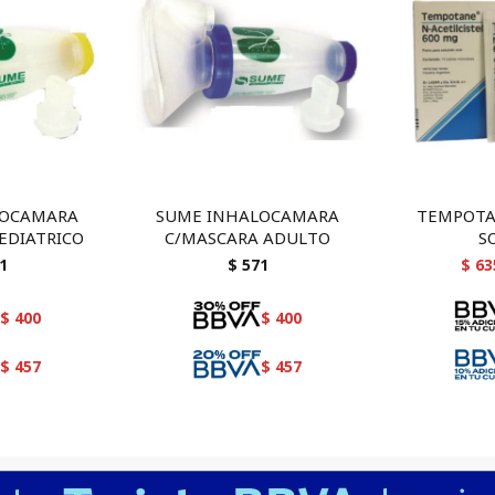
LOCAMARA
SUME INHALOCAMARA
TEMPOTA
EDIATRICO
C/MASCARA ADULTO
S
1
$
571
$
63
$
400
$
400
$
457
$
457