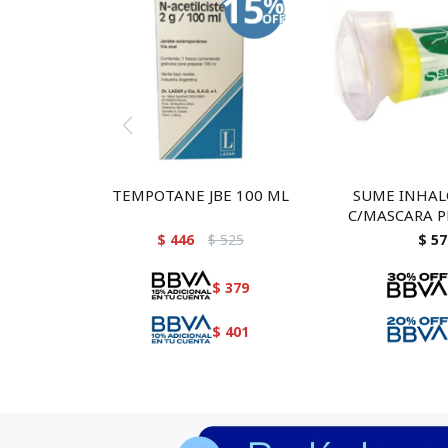
TEMPOTANE JBE 100 ML
SUME INHA
C/MASCARA P
$
446
$
525
$
57
$
379
$
401