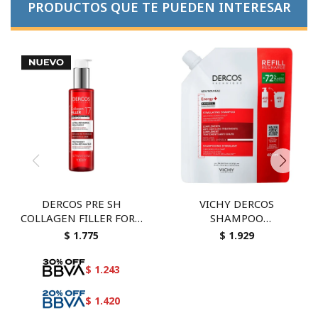
PRODUCTOS QUE TE PUEDEN INTERESAR
DERCOS PRE SH
VICHY DERCOS
COLLAGEN FILLER FORT
SHAMPOO
150
ENERGIZANTE
$
1.775
$
1.929
ANTICAIDA 400 ML
REFILL
$
1.243
$
1.420