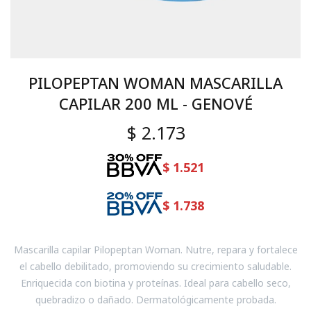
PILOPEPTAN WOMAN MASCARILLA
CAPILAR 200 ML - GENOVÉ
$
2.173
$
1.521
$
1.738
Mascarilla capilar Pilopeptan Woman. Nutre, repara y fortalece
el cabello debilitado, promoviendo su crecimiento saludable.
Enriquecida con biotina y proteínas. Ideal para cabello seco,
quebradizo o dañado. Dermatológicamente probada.