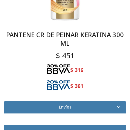
PANTENE CR DE PEINAR KERATINA 300
ML
$
451
$
316
$
361
Envíos