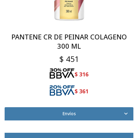
PANTENE CR DE PEINAR COLAGENO
300 ML
$
451
$
316
$
361
Envíos