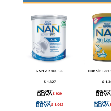
NAN AR 400 GR
Nan Sin Lact
$
1.327
$
1.3
$
929
$
1.062