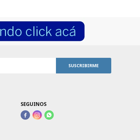
SUSCRIBIRME
SEGUINOS


