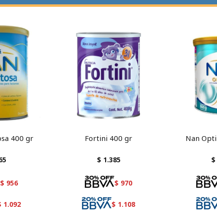
osa 400 gr
Fortini 400 gr
Nan Opti
65
$
1.385
$
$
956
$
970
$
1.092
$
1.108