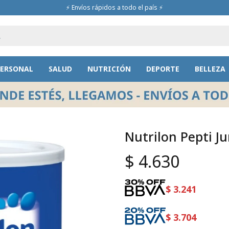
⚡ Envíos rápidos a todo el país ⚡
PERSONAL
SALUD
NUTRICIÓN
DEPORTE
BELLEZA
Nutrilon Pepti Ju
$
4.630
$
3.241
$
3.704