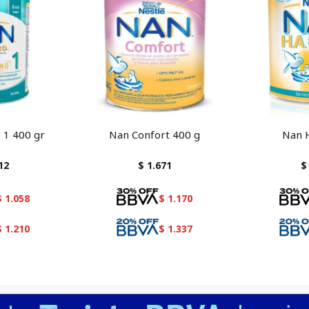
 1 400 gr
Nan Confort 400 g
Nan 
12
$
1.671
$
$
1.058
$
1.170
$
1.210
$
1.337