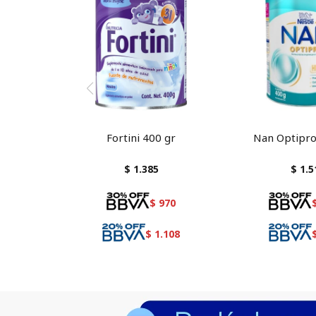
Fortini 400 gr
Nan Optipro
$
1.385
$
1.5
$
970
$
1.108